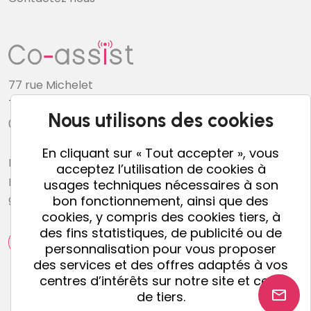
77 rue Michelet
76600 Le Havre
Nous utilisons des cookies
02 78 34 04 51
En cliquant sur « Tout accepter », vous
Horaires du Service Client
acceptez l’utilisation de cookies à
Du lundi au vendredi
usages techniques nécessaires à son
bon fonctionnement, ainsi que des
9h15-12h45 et 13h45-17h
cookies, y compris des cookies tiers, à
des fins statistiques, de publicité ou de
personnalisation pour vous proposer
des services et des offres adaptés à vos
centres d’intérêts sur notre site et ceux
email
de tiers.